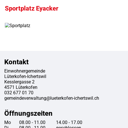
Sportplatz Eyacker
Kontakt
Fusszeile
Einwohnergemeinde
Lüterkofen-Ichertswil
Kesslergasse 2
4571 Lüterkofen
032 677 01 70
gemeindeverwaltung@lueterkofen-ichertswil.ch
Öffnungszeiten
Mo
08.00 - 11.00
14.00 - 17.00
Di
08.00 - 11.00
geschlossen